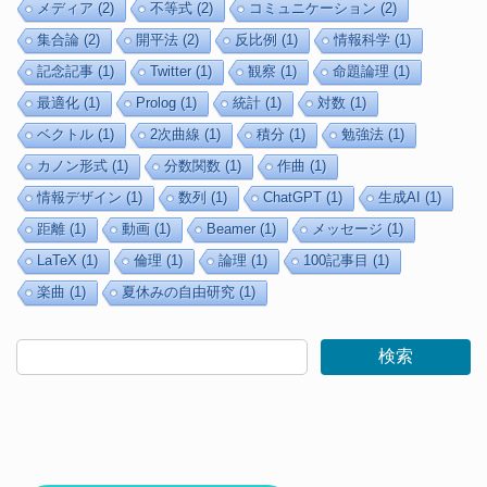
メディア
(2)
不等式
(2)
コミュニケーション
(2)
集合論
(2)
開平法
(2)
反比例
(1)
情報科学
(1)
記念記事
(1)
Twitter
(1)
観察
(1)
命題論理
(1)
最適化
(1)
Prolog
(1)
統計
(1)
対数
(1)
ベクトル
(1)
2次曲線
(1)
積分
(1)
勉強法
(1)
カノン形式
(1)
分数関数
(1)
作曲
(1)
情報デザイン
(1)
数列
(1)
ChatGPT
(1)
生成AI
(1)
距離
(1)
動画
(1)
Beamer
(1)
メッセージ
(1)
LaTeX
(1)
倫理
(1)
論理
(1)
100記事目
(1)
楽曲
(1)
夏休みの自由研究
(1)
検索