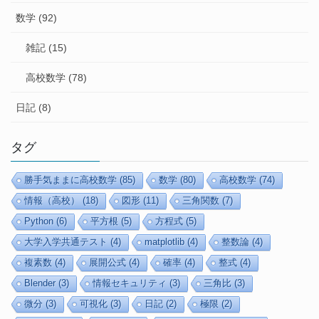
数学 (92)
雑記 (15)
高校数学 (78)
日記 (8)
タグ
勝手気ままに高校数学
(85)
数学
(80)
高校数学
(74)
情報（高校）
(18)
図形
(11)
三角関数
(7)
Python
(6)
平方根
(5)
方程式
(5)
大学入学共通テスト
(4)
matplotlib
(4)
整数論
(4)
複素数
(4)
展開公式
(4)
確率
(4)
整式
(4)
Blender
(3)
情報セキュリティ
(3)
三角比
(3)
微分
(3)
可視化
(3)
日記
(2)
極限
(2)