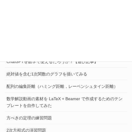
最近の投稿
Pythonとmatplotlibで反比例のグラフのアニメーションを作って
みた
数学が楽しくない高校生へ
問題を解くときの着眼点の重要性
ChatGPTを数学で使えるだろうか？【遊び記事】
絶対値を含む1次関数のグラフを描いてみる
配列の編集距離（ハミング距離，レーベンシュタイン距離）
数学解説動画の素材を LaTeX + Beamer で作成するためのテン
プレートを自作してみた
方べきの定理の練習問題
2次方程式の演習問題