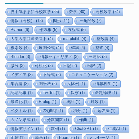
勝手気ままに高校数学
(85)
数学
(80)
高校数学
(74)
情報（高校）
(18)
図形
(11)
三角関数
(7)
Python
(6)
平方根
(5)
方程式
(5)
大学入学共通テスト
(4)
matplotlib
(4)
整数論
(4)
複素数
(4)
展開公式
(4)
確率
(4)
整式
(4)
Blender
(3)
情報セキュリティ
(3)
三角比
(3)
微分
(3)
可視化
(3)
日記
(2)
極限
(2)
メディア
(2)
不等式
(2)
コミュニケーション
(2)
集合論
(2)
開平法
(2)
反比例
(1)
情報科学
(1)
記念記事
(1)
Twitter
(1)
観察
(1)
命題論理
(1)
最適化
(1)
Prolog
(1)
統計
(1)
対数
(1)
ベクトル
(1)
2次曲線
(1)
積分
(1)
勉強法
(1)
カノン形式
(1)
分数関数
(1)
作曲
(1)
情報デザイン
(1)
数列
(1)
ChatGPT
(1)
生成AI
(1)
距離
(1)
動画
(1)
Beamer
(1)
メッセージ
(1)