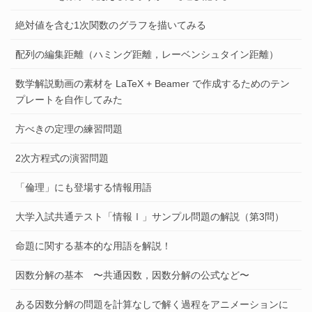
絶対値を含む1次関数のグラフを描いてみる
配列の編集距離（ハミング距離，レーベンシュタイン距離）
数学解説動画の素材を LaTeX + Beamer で作成するためのテン
プレートを自作してみた
方べきの定理の練習問題
2次方程式の演習問題
「倫理」にも登場する情報用語
大学入試共通テスト「情報Ⅰ」サンプル問題の解説（第3問）
命題に関する基本的な用語を解説！
因数分解の基本 〜共通因数，因数分解の公式など〜
ある因数分解の問題を計算なしで解く過程をアニメーションに