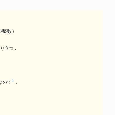
の整数
)
成り立つ．
2
なので
，