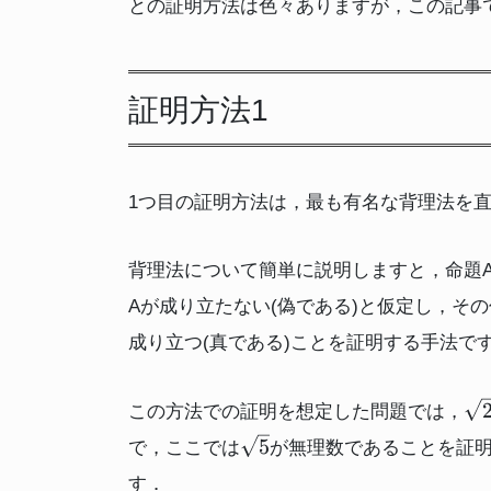
との証明方法は色々ありますが，この記事
証明方法1
1つ目の証明方法は，最も有名な背理法を
背理法について簡単に説明しますと，命題A
Aが成り立たない(偽である)と仮定し，そ
成り立つ(真である)ことを証明する手法で
\s
この方法での証明を想定した問題では，
\sqrt{5}
5
で，ここでは
が無理数であることを証
す．