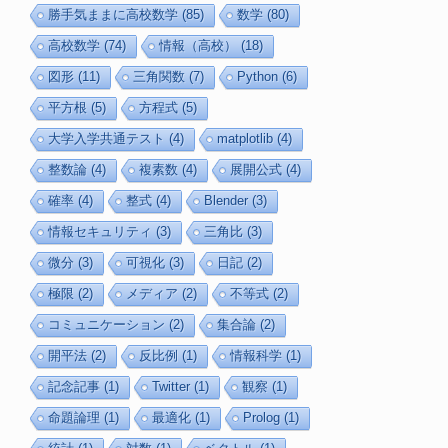
勝手気ままに高校数学
(85)
数学
(80)
高校数学
(74)
情報（高校）
(18)
図形
(11)
三角関数
(7)
Python
(6)
平方根
(5)
方程式
(5)
大学入学共通テスト
(4)
matplotlib
(4)
整数論
(4)
複素数
(4)
展開公式
(4)
確率
(4)
整式
(4)
Blender
(3)
情報セキュリティ
(3)
三角比
(3)
微分
(3)
可視化
(3)
日記
(2)
極限
(2)
メディア
(2)
不等式
(2)
コミュニケーション
(2)
集合論
(2)
開平法
(2)
反比例
(1)
情報科学
(1)
記念記事
(1)
Twitter
(1)
観察
(1)
命題論理
(1)
最適化
(1)
Prolog
(1)