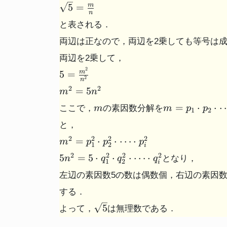
\sqrt{5}
5
=
m
n
=
と表される．
\frac{m}
{n}
両辺は正なので，両辺を2乗しても等号は
両辺を2乗して，
2
5 =
5
=
m
2
n
\frac{m^2}
m^2
2
2
=
5
m
n
{n^2}
=
m
m=p_{1}
=
⋅
⋅
ここで，
の素因数分解を
m
m
p
p
1
2
5n^2
\cdot
と，
p_{2}
m^2 =
2
2
2
2
\cdot
=
⋅
⋅
⋯
⋅
m
p
p
p
1
2
i
p_{1}^{2}
\cdots
5n^2 = 5
2
2
2
2
5
=
5
⋅
⋅
⋅
⋯
⋅
となり，
n
q
q
q
\cdot
1
2
\cdot
i
\cdot
p_{2}^{2}
p_{i}
左辺の素因数5の数は偶数個，右辺の素因
q_{1}^{2}
\cdot
\cdot
する．
\cdots
q_{2}^{2}
\sqrt{5}
5
\cdot
よって，
は無理数である．
\cdot
p_{i}^{2}
\cdots