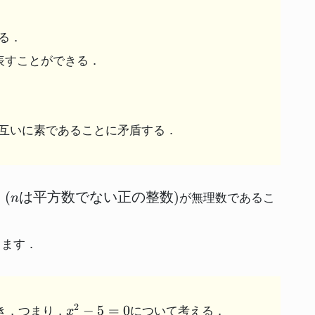
る．
表すことができる．
互いに素であることに矛盾する．
rt{n}
(
は平方数でない正の整数
)
が無理数であるこ
n
は平方
ない
整数)
します．
x^2
2
−
5
=
0
き，つまり，
について考える．
x