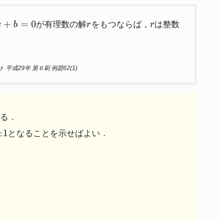
x+b=0
r
r
+
=
0
が有理数の解
をもつならば，
は整数
x
b
r
r
成29年 第６刷 例題62(1)
る．
m{1}
±
1
となることを示せばよい．