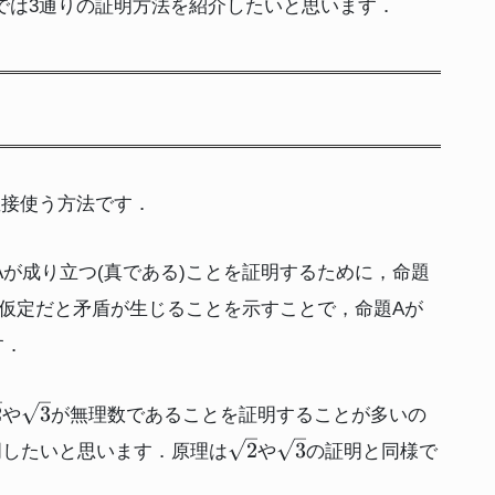
では3通りの証明方法を紹介したいと思います．
直接使う方法です．
が成り立つ(真である)ことを証明するために，命題
の仮定だと矛盾が生じることを示すことで，命題Aが
す．
qrt{2}
\sqrt{3}
2
3
や
が無理数であることを証明することが多いの
\sqrt{2}
\sqrt{3}
2
3
明したいと思います．原理は
や
の証明と同様で