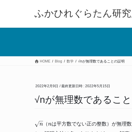
コ
ナ
ン
ビ
ふかひれぐらたん研究
テ
ゲ
ン
ー
ツ
シ
へ
ョ
ス
ン
キ
に
ッ
移
HOME
Blog
数学
√nが無理数であることの証明
プ
動
2022年2月9日
/ 最終更新日時 :
2022年5月15日
√nが無理数であるこ
\sqrt{n}
n
（
は平方数でない正の整数）が無理数
n
n