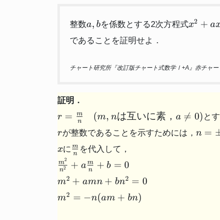
a,b
x^2+a
2
,
+
整数
を係数とする2次方程式
a
b
x
a
であることを証明せよ．
チャート研究所『改訂版チャート式数学Ⅰ+A』赤チャート 平
証明．
r=
=
(
,
は互いに素，

=
0
)
m
とす
r
m
n
a
n
\frac{m}
r
n=\p
=
が整数であることを示すためには，
r
n
{n}
x
\frac{m}
(m,nは
m
に
を代入して，
x
n
{n}
互いに
2
\frac{m^2}
+
+
=
0
m
m
a
b
2
素，a
n
n
{n^2} + a
m^2
2
2
+
+
=
0
\neq 0)
m
amn
b
n
\frac{m}
+
m^2
2
{n} + b =
=
−
(
+
)
m
n
am
bn
amn
= -
0
+
n(