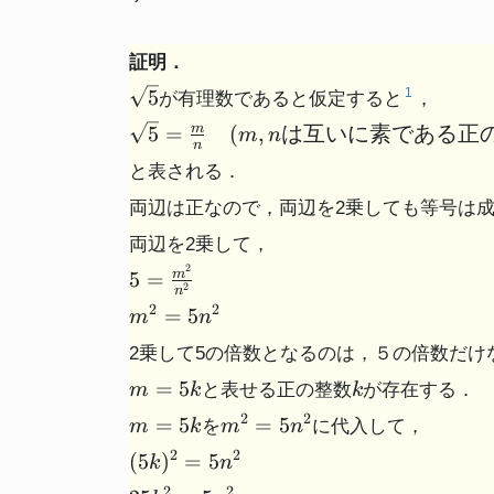
証明．
\sqrt{5}
5
1
が有理数であると仮定すると
，
\sqrt{5}
5
=
(
,
は互いに素である正
m
m
n
n
=
と表される．
\frac{m}
{n}
両辺は正なので，両辺を2乗しても等号は
(m,nは
両辺を2乗して，
互いに素
2
5 =
5
=
m
である正
2
n
\frac{m^2}
の整数)
m^2
2
2
=
5
m
n
{n^2}
=
2乗して5の倍数となるのは，５の倍数だけ
5n^2
m=5k
k
=
5
と表せる正の整数
が存在する．
m
k
k
m=5k
m^2
2
2
=
5
=
5
を
に代入して，
m
k
m
n
=
(5k)^2
2
2
(
5
)
=
5
k
n
5n^2
=
25k^2
2
2