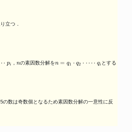
成り立つ．
n
n =
⋯
⋅
=
⋅
⋅
⋯
⋅
，
の素因数分解を
とする
p
n
n
q
q
q
1
2
i
i
q_{1}
\cdot
q_{2}
\cdot
\cdots
\cdot
数5の数は奇数個となるため素因数分解の一意性に反
q_{i}