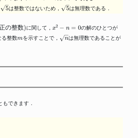
-5=0
\sqrt{5}
\sqrt{5}
5
5
，
は整数ではないため，
は無理数である．
x^2
\sqrt{
2
正の整数
)
−
=
0
に関して，
の解のひとつが
x
n
-
m
\sqrt{n}
なる整数
を示すことで，
は無理数であることが
m
n
n=0
ともできます．