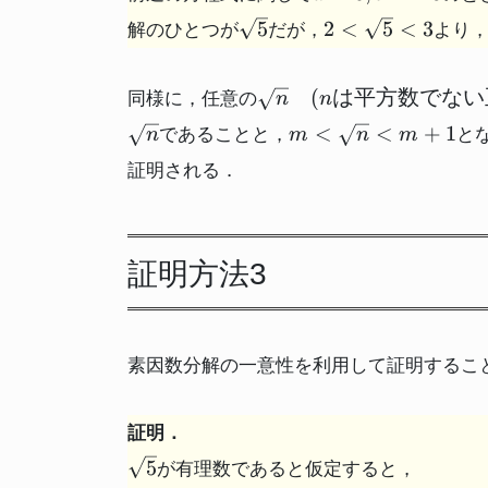
b=-5
\sqrt{5}
2 <
5
2
<
5
<
3
解のひとつが
だが，
より
\sqrt{5}
< 3
\sqrt{n}
(
は平方数でない
同様に，任意の
n
n
(nは平方
m <
<
<
+
1
であることと，
と
n
m
n
m
数でない
\sqrt{n}
正の整数)
証明される．
< m+1
証明方法3
素因数分解の一意性を利用して証明するこ
証明．
\sqrt{5}
5
が有理数であると仮定すると，