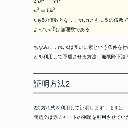
25
=
5
k
n
5n^2
=
n^2
2
2
=
5
n
k
5n^2
=
n
m,n
,
も5の倍数となり，
ともに５の倍数
n
m
n
5k^2
\sqrt{5}
5
よって
は無理数である．
m,n
,
ちなみに，
は互いに素という条件を付
m
n
とを利用して矛盾させる方法，無限降下法
証明方法2
2次方程式を利用して証明します．まずは
問題文は赤チャートの例題を引用させてい