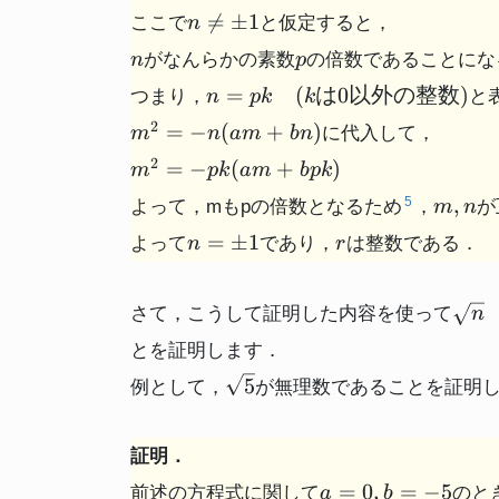
bn^2
n \neq
am

=
±
1
ここで
と仮定すると，
n
= 0
\pm{1}
+
n
p
がなんらかの素数
の倍数であることにな
n
p
bn)
n =
=
(
は
0
以外の整数
)
つまり，
と
n
p
k
k
pk
m^2
2
=
−
(
+
)
に代入して，
m
n
am
bn
(kは
= -
m^2
2
0以
=
−
(
+
)
m
p
k
am
b
p
k
n(
= -
外の
m,
am
,
5
よって，mもpの倍数となるため
，
が
m
n
pk(
整
n
+
n =
r
am
=
±
1
数)
よって
であり，
は整数である．
n
r
bn)
\pm{1}
+
bpk)
\sq
さて，こうして証明した内容を使って
n
(n
とを証明します．
数で
\sqrt{5}
正の
5
例として，
が無理数であることを証明
証明．
a=0,
=
0
,
=
−
5
前述の方程式に関して
のと
a
b