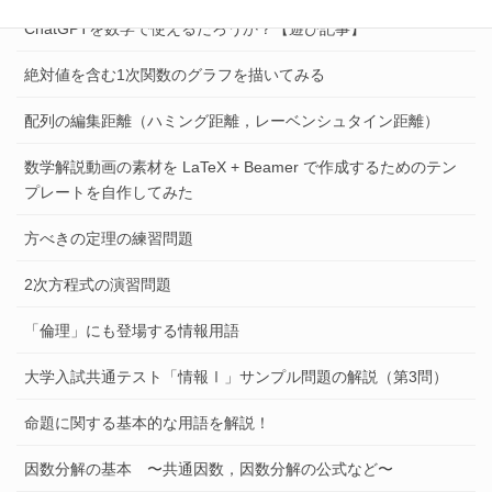
ChatGPTを数学で使えるだろうか？【遊び記事】
絶対値を含む1次関数のグラフを描いてみる
配列の編集距離（ハミング距離，レーベンシュタイン距離）
数学解説動画の素材を LaTeX + Beamer で作成するためのテン
プレートを自作してみた
方べきの定理の練習問題
2次方程式の演習問題
「倫理」にも登場する情報用語
大学入試共通テスト「情報Ⅰ」サンプル問題の解説（第3問）
命題に関する基本的な用語を解説！
因数分解の基本 〜共通因数，因数分解の公式など〜