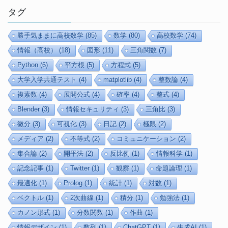
タグ
勝手気ままに高校数学
(85)
数学
(80)
高校数学
(74)
情報（高校）
(18)
図形
(11)
三角関数
(7)
Python
(6)
平方根
(5)
方程式
(5)
大学入学共通テスト
(4)
matplotlib
(4)
整数論
(4)
複素数
(4)
展開公式
(4)
確率
(4)
整式
(4)
Blender
(3)
情報セキュリティ
(3)
三角比
(3)
微分
(3)
可視化
(3)
日記
(2)
極限
(2)
メディア
(2)
不等式
(2)
コミュニケーション
(2)
集合論
(2)
開平法
(2)
反比例
(1)
情報科学
(1)
記念記事
(1)
Twitter
(1)
観察
(1)
命題論理
(1)
最適化
(1)
Prolog
(1)
統計
(1)
対数
(1)
ベクトル
(1)
2次曲線
(1)
積分
(1)
勉強法
(1)
カノン形式
(1)
分数関数
(1)
作曲
(1)
情報デザイン
(1)
数列
(1)
ChatGPT
(1)
生成AI
(1)